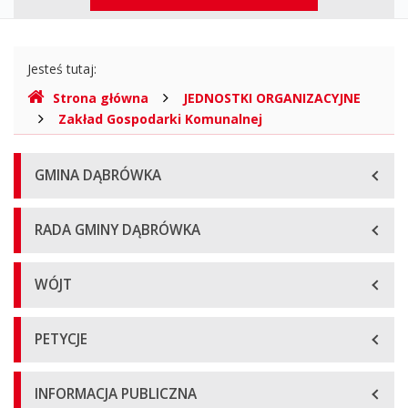
górne
Gdzie
Jesteś tutaj:
jesteśmy
Strona główna
JEDNOSTKI ORGANIZACYJNE
Zakład Gospodarki Komunalnej
Menu
GMINA DĄBRÓWKA
główne
RADA GMINY DĄBRÓWKA
WÓJT
PETYCJE
INFORMACJA PUBLICZNA