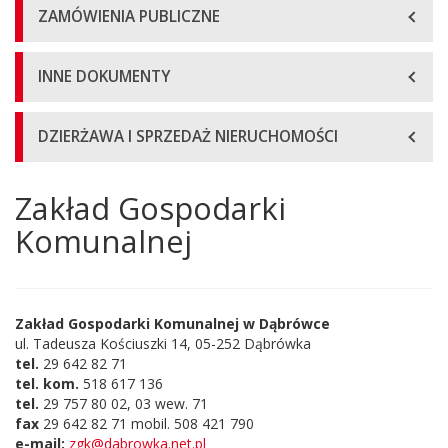
ZAMÓWIENIA PUBLICZNE
INNE DOKUMENTY
DZIERŻAWA I SPRZEDAŻ NIERUCHOMOŚCI
Zakład Gospodarki
Główna
treść
Komunalnej
strony
Zakład Gospodarki Komunalnej w Dąbrówce
ul. Tadeusza Kościuszki 14, 05-252 Dąbrówka
tel.
29 642 82 71
tel. kom.
518 617 136
tel.
29 757 80 02, 03 wew. 71
fax
29 642 82 71 mobil. 508 421 790
e-mail:
zgk@dabrowka.net.pl