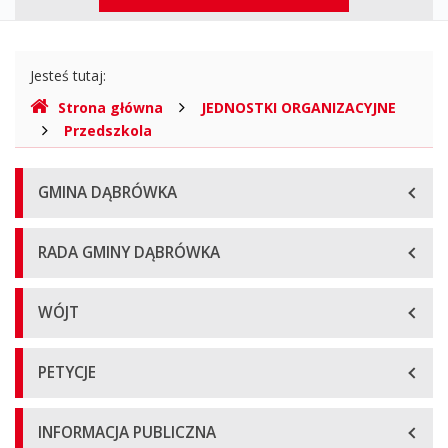
górne
Gdzie
Jesteś tutaj:
jesteśmy
Strona główna
JEDNOSTKI ORGANIZACYJNE
Przedszkola
Menu
GMINA DĄBRÓWKA
główne
RADA GMINY DĄBRÓWKA
WÓJT
PETYCJE
INFORMACJA PUBLICZNA